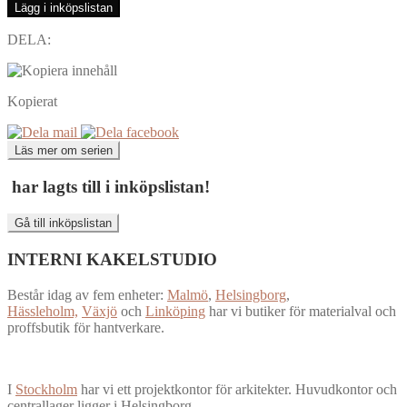
Lägg i inköpslistan
DELA:
Kopierat
Läs mer om serien
har lagts till i inköpslistan!
Gå till inköpslistan
INTERNI KAKELSTUDIO
Består idag av fem enheter:
Malmö
,
Helsingborg
,
Hässleholm,
Växjö
och
Linköping
har vi butiker för materialval och
proffsbutik för hantverkare.
I
Stockholm
har vi ett projektkontor för arkitekter. Huvudkontor och
centrallager ligger i Helsingborg.