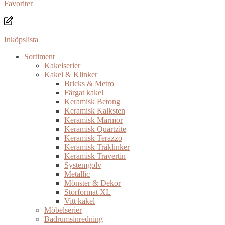
Favoriter
Inköpslista
Sortiment
Kakelserier
Kakel & Klinker
Bricks & Metro
Färgat kakel
Keramisk Betong
Keramisk Kalksten
Keramisk Marmor
Keramisk Quartzite
Keramisk Terazzo
Keramisk Träklinker
Keramisk Travertin
Systemgolv
Metallic
Mönster & Dekor
Storformat XL
Vitt kakel
Möbelserier
Badrumsinredning