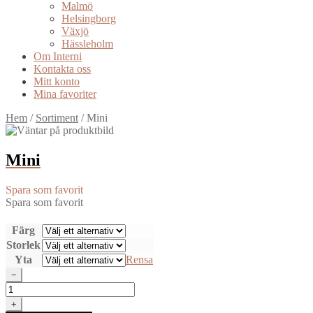
Malmö
Helsingborg
Växjö
Hässleholm
Om Interni
Kontakta oss
Mitt konto
Mina favoriter
Hem
/
Sortiment
/
Mini
Mini
Spara som favorit
Spara som favorit
Färg
Storlek
Yta
Rensa
−
Mini
mängd
+