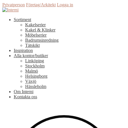
Privatperson
Företag/Arkitekt
Logga in
Sortiment
Kakelserier
Kakel & Klinker
Möbelserier
Badrumsinredning
Tätskikt
Inspiration
Alla kontor/butiker
Linköping
Stockholm
Malmö
Helsingborg
Växjö
Hässleholm
Om Interni
Kontakta oss