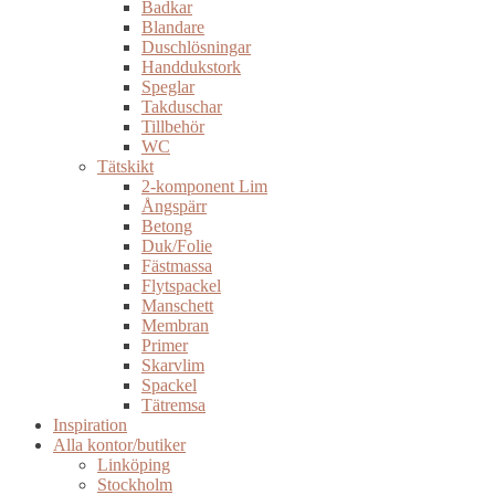
Badkar
Blandare
Duschlösningar
Handdukstork
Speglar
Takduschar
Tillbehör
WC
Tätskikt
2-komponent Lim
Ångspärr
Betong
Duk/Folie
Fästmassa
Flytspackel
Manschett
Membran
Primer
Skarvlim
Spackel
Tätremsa
Inspiration
Alla kontor/butiker
Linköping
Stockholm